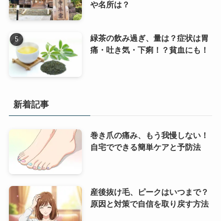
や名所は？
緑茶の飲み過ぎ、量は？症状は胃
痛・吐き気・下痢！？貧血にも！
新着記事
巻き爪の痛み、もう我慢しない！
自宅でできる簡単ケアと予防法
産後抜け毛、ピークはいつまで？
原因と対策で自信を取り戻す方法