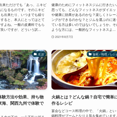
出来ただけでも「あっ、ニキビ
健康のためにフィットネスジムに行きたい
気になるものです。そのニキビ
思っても、どんなフィットネスがダイエッ
にも出来たり、いつまでも繰り
や健康に効果があるのかな？楽しくトレー
りすると、本人にとってはとて
ングができるのかな？とジムを選ぶのに迷
ですよね。一般の皮膚科でもら
ている方は多いのではないでしょうか。そ
良いですが、どういう訳...
ような方には、一般的なフィットネスよ...
2021年8月7日
生活
食材・料理・レシ
体験方法や効果、持ち物
火鍋とは？どんな鍋？自宅で簡単
東海、関西九州で体験で
作るレシピ
宴会などコース料理の中で、「火鍋」とい
鍋料理がブームとなり人気を集めています
ちる水の下で、一心不乱に祈る