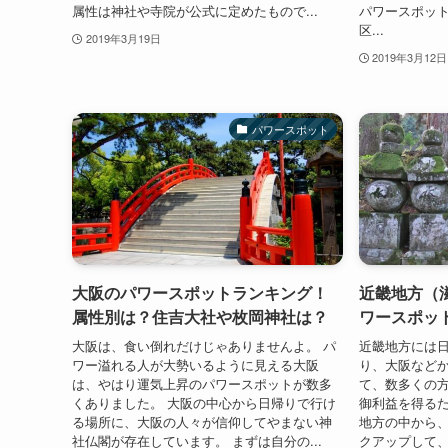
属性は神社や寺院が公式に定めたもので...
パワースポッ
区...
2019年3月19日
2019年3月12日
パワースポット
大阪のパワースポットランキング！
近畿地方（滋
属性別は？住吉大社や枚岡神社は？
ワースポッ
大阪は、食い倒れだけじゃありませんよ。 パ
近畿地方には
ワー溢れる人が大勢いるように見える大阪
り、大阪など
は、やはり運気上昇のパワースポットが数多
て、数多くの
くありました。 大阪の中心から日帰りで行け
御利益を得るた
る場所に、大阪の人々が信仰してやまない神
地方の中から
社仏閣が存在しています。 まずは自分の...
クアップして、