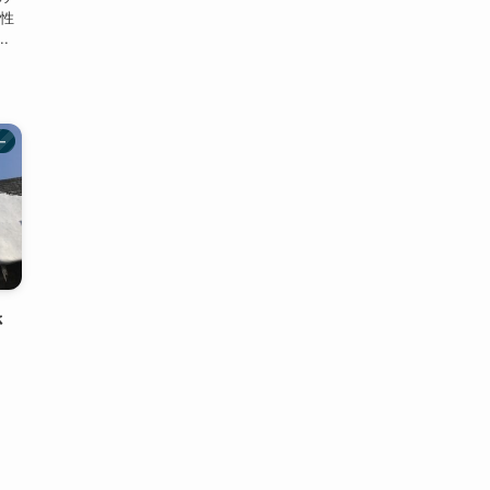
属性
.
ー
さ
ま
オ
ー
」
ー