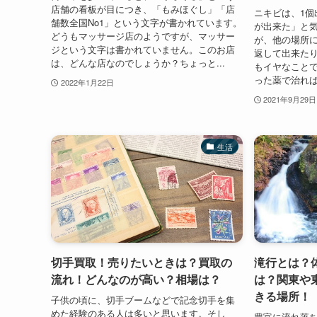
店舗の看板が目につき、「もみほぐし」「店
ニキビは、1個
舗数全国No1」という文字が書かれています。
が出来た」と
どうもマッサージ店のようですが、マッサー
が、他の場所
ジという文字は書かれていません。このお店
返して出来た
は、どんな店なのでしょうか？ちょっと...
もイヤなこと
った薬で治れば
2022年1月22日
2021年9月29日
生活
切手買取！売りたいときは？買取の
滝行とは？
流れ！どんなのが高い？相場は？
は？関東や
きる場所！
子供の頃に、切手ブームなどで記念切手を集
めた経験のある人は多いと思います。そし
豊富に流れ落