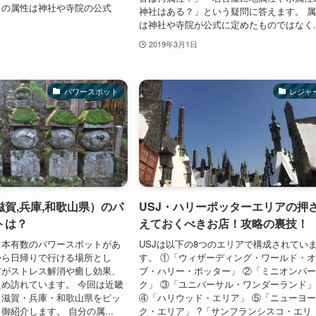
トの属性は神社や寺院の公式
神社はある？」という疑問に答えます。 
は神社や寺院が公式に定めたものではなく..
2019年3月1日
パワースポット
レジャ
賀,兵庫,和歌山県）のパ
USJ・ハリーポッターエリアの押
トは？
えておくべきお店！攻略の裏技！
日本有数のパワースポットがあ
USJは以下の8つのエリアで構成されてい
から日帰りで行ける場所とし
す。 ①「ウィザーディング・ワールド・
方がストレス解消や癒し効果、
ブ・ハリー・ポッター」 ②「ミニオンパ
め訪れています。 今回は近畿
ク」 ③「ユニバーサル・ワンダーランド
、滋賀・兵庫・和歌山県をピッ
④「ハリウッド・エリア」 ⑤「ニューヨ
御紹介します。 自分の属...
ク・エリア」 ?「サンフランシスコ・エリ