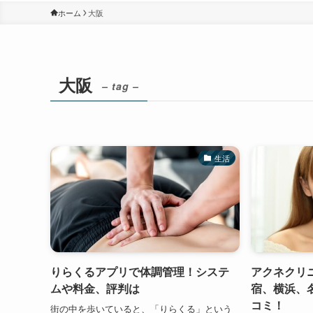
ホーム
大阪
大阪
– tag –
生活
りらくるアプリで体調管理！システ
アクネクリ
ムや料金、評判は
宿、横浜、
コミ！
街の中を歩いていると、「りらくる」という