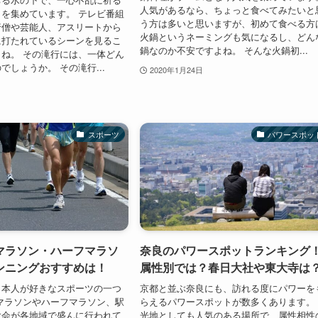
人気があるなら、ちょっと食べてみたいと
を集めています。 テレビ番組
う方は多いと思いますが、初めて食べる方
行僧や芸能人、アスリートから
火鍋というネーミングも気になるし、どん
に打たれているシーンを見るこ
鍋なのか不安ですよね。 そんな火鍋初...
ね。 その滝行には、一体どん
でしょうか。 その滝行...
2020年1月24日
スポーツ
パワースポッ
マラソン・ハーフマラソ
奈良のパワースポットランキング
ンニングおすすめは！
属性別では？春日大社や東大寺は
日本人が好きなスポーツの一つ
京都と並ぶ奈良にも、訪れる度にパワーを
マラソンやハーフマラソン、駅
らえるパワースポットが数多くあります。
大会が各地域で盛んに行われて
光地としても人気のある場所で、属性相性