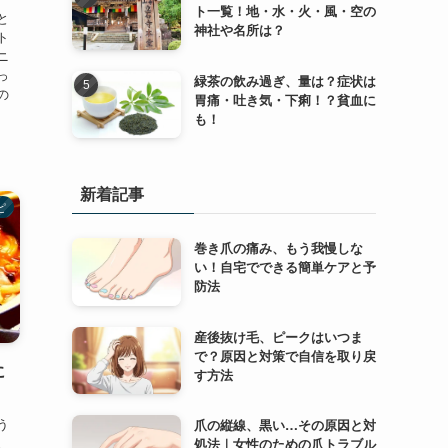
ト一覧！地・水・火・風・空の
と
神社や名所は？
ト
ニ
っ
緑茶の飲み過ぎ、量は？症状は
の
胃痛・吐き気・下痢！？貧血に
も！
新着記事
ピ
巻き爪の痛み、もう我慢しな
い！自宅でできる簡単ケアと予
防法
産後抜け毛、ピークはいつま
で？原因と対策で自信を取り戻
に
す方法
う
爪の縦線、黒い…その原因と対
。
処法｜女性のための爪トラブル