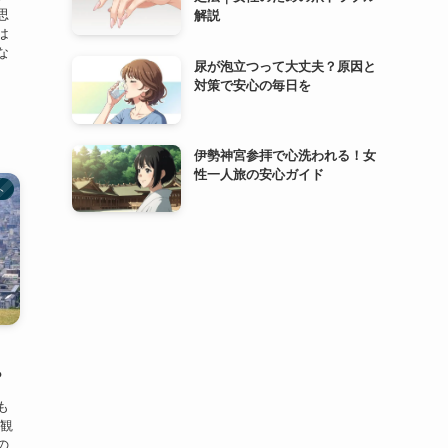
思
解説
は
な
尿が泡立つって大丈夫？原因と
対策で安心の毎日を
伊勢神宮参拝で心洗われる！女
性一人旅の安心ガイド
ト
！
？
も
 観
の