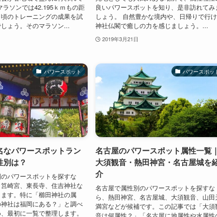
ラソンでは42.195ｋｍもの距
良いパワースポットを知り、是非訪れてみ
日頃のトレーニングの成果を試
しょう。 自然豊かな境内や、日帰りで行
しょう。そのマラソン...
神社仏閣で癒しの力を感じましょう。...
2019年3月21日
パワースポット
パワースポッ
名なパワースポットラン
名古屋のパワースポット属性一覧
性別は？
大須観音・熱田神宮・名古屋城を
介
別のパワースポットを探すな
、筥崎宮、東長寺、住吉神社な
名古屋で属性別のパワースポットを探すな
ります。特に「櫛田神社の属
ら、熱田神宮、名古屋城、大須観音、山田
の神社は福岡にある？」と調べ
満宮などが候補です。この記事では「大須
め、最初に一覧で整理します。
音は何属性？」「名古屋に地属性や水属性