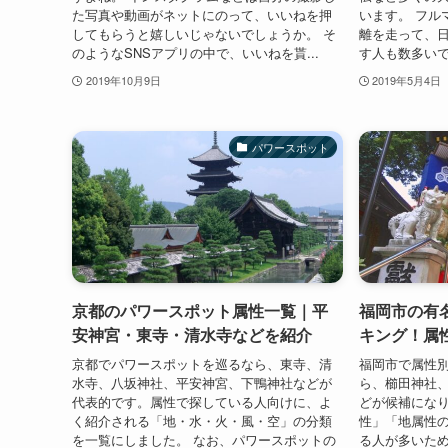
た写真や動画がネットにのって、いいねを押
います。 フルマ
してもらうと嬉しいじゃないでしょうか。 そ
離を走って、
のようなSNSアプリの中で、いいねを貰...
す人も数多いで
2019年10月9日
2019年5月4日
パワースポット
京都のパワースポット属性一覧｜平
福岡市の有
安神宮・東寺・清水寺などを紹介
キング！属
京都でパワースポットを巡るなら、東寺、清
福岡市で属性
水寺、八坂神社、平安神宮、下鴨神社などが
ら、櫛田神社
代表的です。属性で探している人向けに、よ
どが候補にな
く紹介される「地・水・火・風・空」の分類
性」「地属性
を一覧にしました。 なお、パワースポットの
る人が多いた