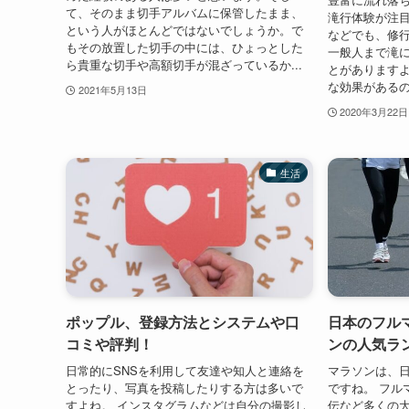
て、そのまま切手アルバムに保管したまま、
滝行体験が注目
という人がほとんどではないでしょうか。で
などでも、修
もその放置した切手の中には、ひょっとした
一般人まで滝
ら貴重な切手や高額切手が混ざっているか...
とがありますよ
な効果があるの
2021年5月13日
2020年3月22日
生活
ポップル、登録方法とシステムや口
日本のフル
コミや評判！
ンの人気ラ
日常的にSNSを利用して友達や知人と連絡を
マラソンは、
とったり、写真を投稿したりする方は多いで
ですね。 フル
すよね。 インスタグラムなどは自分の撮影し
伝など多くの