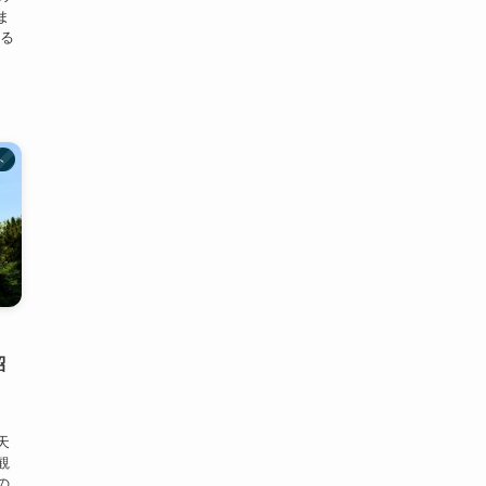
ま
ける
ト
｜
紹
天
観
の