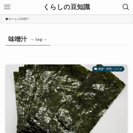
くらしの豆知識
ホーム
味噌汁
味噌汁
– tag –
食材・料理・レシピ