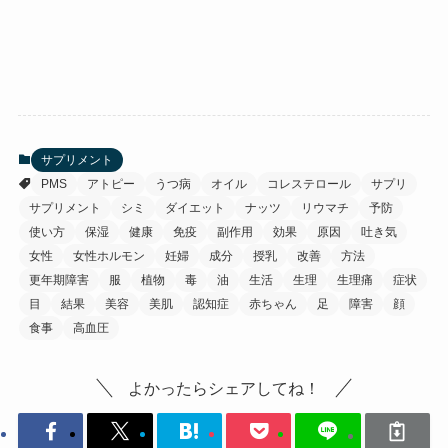
サプリメント
PMS
アトピー
うつ病
オイル
コレステロール
サプリ
サプリメント
シミ
ダイエット
ナッツ
リウマチ
予防
使い方
保湿
健康
免疫
副作用
効果
原因
吐き気
女性
女性ホルモン
妊婦
成分
授乳
改善
方法
更年期障害
服
植物
毒
油
生活
生理
生理痛
症状
目
結果
美容
美肌
認知症
赤ちゃん
足
障害
顔
食事
高血圧
よかったらシェアしてね！