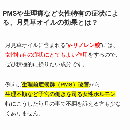
PMSや生理痛など女性特有の症状によ
る、月見草オイルの効果とは？
月見草オイルに含まれる”
γ-リノレン酸
”には、
女性特有の症状にとてもよい作用
をするので、
ぜひ積極的に摂りたい成分です。
例えば
生理前症候群（PMS）改善
から
生理不順など子宮の働きを司る女性ホルモン
、
特にこうした毎月の事で不調を訴える方も少な
くありません。