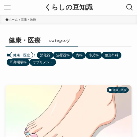
くらしの豆知識
ホーム
健康・医療
健康・医療
– category –
健康・医療
消化器
泌尿器科
内科
小児科
整形外科
耳鼻咽喉科
サプリメント
健康・医療