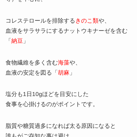
コレステロールを排除する
きのこ類
や、
血液をサラサラにするナットウキナーゼを含む
「
納豆
」
食物繊維を多く含む
海藻
や、
血液の安定を図る「
胡麻
」
塩分も1日10gほどを目安にした
食事を心掛けるのがポイントです。
脂質や糖質過多になれば太る原因になると
誰もがご存知な事は避け、