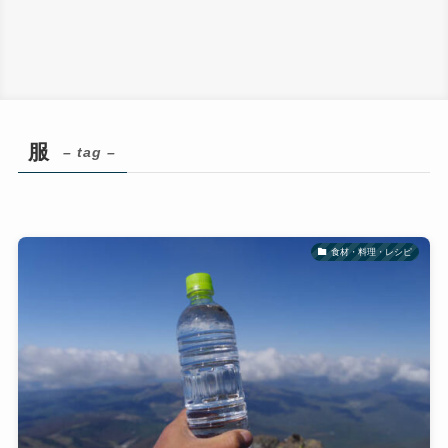
服
– tag –
食材・料理・レシピ