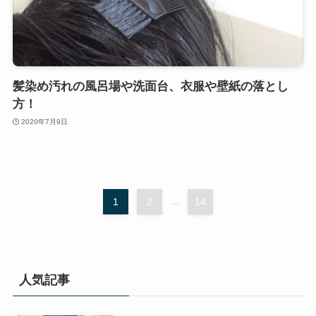
髪染め汚れの風呂場や洗面台、衣服や壁紙の落とし
方！
2020年7月9日
1
2
...
14
人気記事