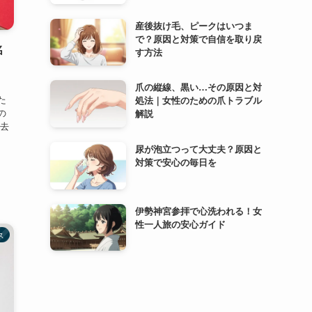
産後抜け毛、ピークはいつま
で？原因と対策で自信を取り戻
名
す方法
爪の縦線、黒い…その原因と対
た
処法｜女性のための爪トラブル
の
解説
過去
尿が泡立つって大丈夫？原因と
対策で安心の毎日を
伊勢神宮参拝で心洗われる！女
性一人旅の安心ガイド
ス