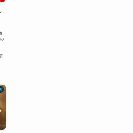
ん
食
数の
、
類
活