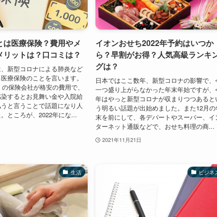
とは医療保険？費用やメ
イオンおせち2022年予約はいつか
メリットは？口コミは？
ら？早割がお得？人気高級ランキ
グは？
は、新型コロナによる肺炎など
る医療保険のことを言います。
日本ではここ数年、新型コロナの影響で、
多くの保険会社が格安の費用で、
一つ盛り上がらなかった年末年始ですが、
感染するとお見舞い金や入院給
年はやっと新型コロナが収まりつつあると
払うと言うことで話題になり人
う明るい話題が出始めました。また12月の
ところが、2022年にな...
末を前にして、各デパートやスーパー、イ
ターネット通販などで、おせち料理の商...
2021年11月21日
生活
ビジネ