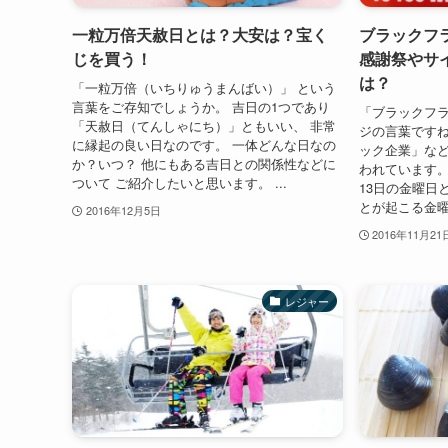
一粒万倍天赦日とは？大安は？宝く
ブラックフ
じを買う！
感謝祭やサ
は？
「一粒万倍（いちりゅうまんばい）」 という
言葉をご存知でしょうか。 吉日の1つであり
「ブラックフ
「天赦日（てんしゃにち）」ともいい、 非常
ジの言葉ですね
に縁起の良い日なのです。 一体どんな日なの
ック企業」な
か？いつ？ 他にもある吉日との関係性などに
われています。
ついて ご紹介したいと思います。 ...
13日の金曜日
とが起こる金曜
2016年12月5日
2016年11月21
レジャー