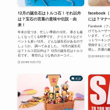
12月の誕生石はトルコ石！それ以外
facebo
は？宝石の言葉の意味や伝説・由
には？マナ
来！
Facebook
けでもユーザー
年末が近づき、忙しい季節の12月。 寒さも厳
います。 イン
しくなってくる時季です。 クリスマスなどイ
ットワーキング
ベントも多い12月。 どんな誕生石があるので
登録すること
しょうか。 調べてみました。 12月の誕生石
現し、共通の趣
は？トルコ石以外は？ 12月の誕生石はトルコ
石です。 青空のような色のターコイ...
2018年8月11日
2018年10月17日
生活