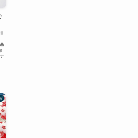
で
相
に基
ま
マナ
始