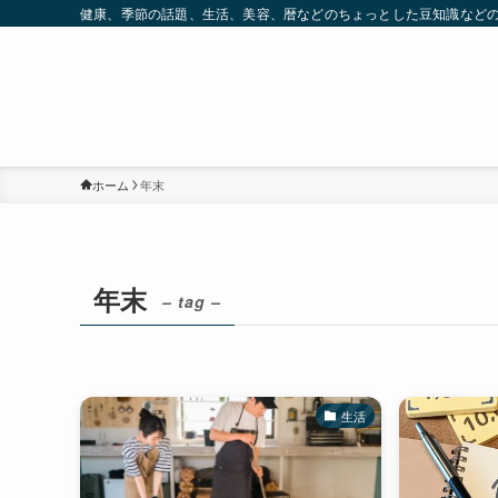
健康、季節の話題、生活、美容、暦などのちょっとした豆知識など
ホーム
年末
年末
– tag –
生活