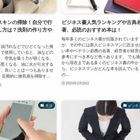
スキンの掃除！自分で行
ビジネス書人気ランキングや古典
し方は？洗剤の作り方や
著、必読のおすすめ本は！
毎年多くのビジネス書が出版されています
が、その中には新人ビジネスマンに読ませ
、油汚れなどでひどくなった換
い本やベテラン必携の名著、経営者が経営
まで使用していると、油などの
参考にすべき本など色々あります。 でも
う、空気を吸う力が弱くなる、
から現在まである多くのビジネス書の中か
が悪くなる、油に火が引火する
ら、ビジネスマンがどんな本を読んでいる
ど、良いことは一つもありませ
の...
、定期的に換気扇を掃除す...
2020年2月20日
日
生活
ビジネ