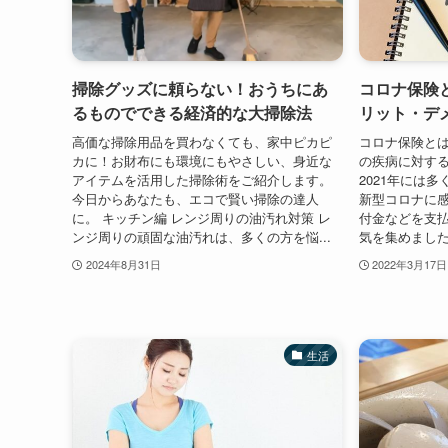
掃除グッズに頼らない！おうちにあ
コロナ保険
るものでできる経済的な大掃除法
リット・デ
高価な掃除用品を買わなくても、家中ピカピ
コロナ保険と
カに！お財布にも環境にもやさしい、身近な
の疾病に対す
アイテムを活用した掃除術をご紹介します。
2021年には
今日からあなたも、エコで賢い掃除の達人
新型コロナに
に。 キッチン編 レンジ周りの油汚れ対策 レ
付金などを支
ンジ周りの頑固な油汚れは、多くの方を悩...
気を集めました。
2024年8月31日
2022年3月17日
生活