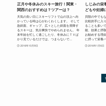
正月や冬休みのスキー旅行！関東・
しじみの栄
関西のおすすめは？ツアーは？
どもや妊婦
天気の良い日にスキーリフトで山の頂上へ向
貝類の中でも
かっている時は心がわくわくします。 そして
比較的手に入
急斜面、ギャップ、広々とした斜面を滑降す
ることも多いで
るスキーは、気分爽快でやめられません。 年
能、効果と摂
末年始を忙しく過ごしたり、冬休みにＴＶば
お勧めする理由
かり見ているだけでは、つまらないで...
に摂って栄養バ
2016年10月9日
2016年1月6日