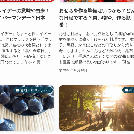
ライデーの意味や由来！
おせちを作る準備はいつから？ど
イバーマンデー？日本
な日程でする？買い物や、作る順
番！
ライデー」ちょっと怖いイメー
おせち料理は、お正月料理として縁起物の
。 同じブラックを使う「ブラ
材を華やかに盛り付けられた料理です。 
どは悪い会社の代名詞として使
子、黒豆、かまぼこなどの口取りから焼き
 直訳すると「黒い金曜日」、
肴、なます、れんこんなどの酢の物、昆布
と関係があり、何か良くないこ
しいたけ、手綱こんにゃくなどの煮物は種
日なのでしょうか？ 実...
も豊富で縁起の良い物ばかりです。 現在...
日
2016年10月10日
食材・料理・レシピ
生