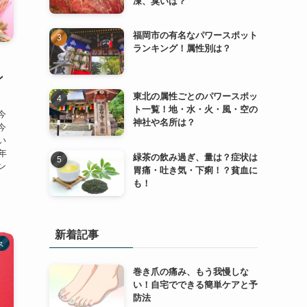
凍、臭いは？
福岡市の有名なパワースポット
ランキング！属性別は？
ン
東北の属性ごとのパワースポッ
ト一覧！地・水・火・風・空の
今
神社や名所は？
今
い
年
緑茶の飲み過ぎ、量は？症状は
ン
胃痛・吐き気・下痢！？貧血に
も！
新着記事
ス
巻き爪の痛み、もう我慢しな
い！自宅でできる簡単ケアと予
防法