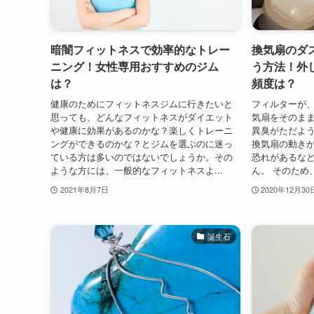
暗闇フィットネスで効率的なトレー
換気扇のダ
ニング！女性専用おすすめのジム
う方法！外
は？
頻度は？
健康のためにフィットネスジムに行きたいと
フィルターが
思っても、どんなフィットネスがダイエット
気扇をそのま
や健康に効果があるのかな？楽しくトレーニ
異臭がただよ
ングができるのかな？とジムを選ぶのに迷っ
換気扇の動き
ている方は多いのではないでしょうか。その
恐れがあるな
ような方には、一般的なフィットネスよ...
ん。 そのため
2021年8月7日
2020年12月30
誕生石