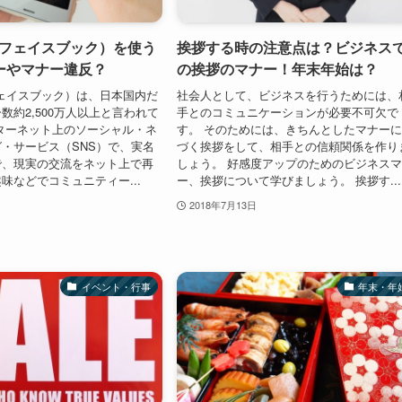
ok（フェイスブック）を使う
挨拶する時の注意点は？ビジネス
ーやマナー違反？
の挨拶のマナー！年末年始は？
（フェイスブック）は、日本国内だ
社会人として、ビジネスを行うためには、
数約2,500万人以上と言われて
手とのコミュニケーションが必要不可欠で
ターネット上のソーシャル・ネ
す。 そのためには、きちんとしたマナー
・サービス（SNS）で、実名
づく挨拶をして、相手との信頼関係を作り
で、現実の交流をネット上で再
しょう。 好感度アップのためのビジネス
味などでコミュニティー...
ー、挨拶について学びましょう。 挨拶す...
2018年7月13日
イベント・行事
年末・年