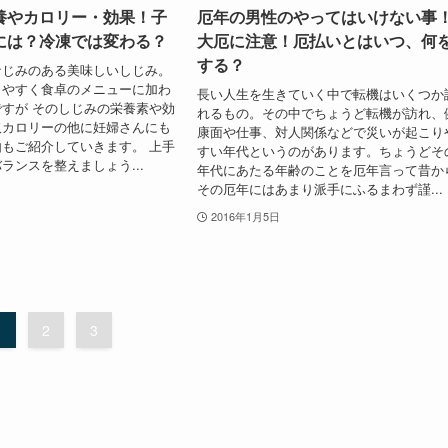
養やカロリー・効果！子
厄年の男性のやってはいけない事
には？冷凍では変わる？
大厄に注意！厄払いとはいつ、何
する？
なじみのある美味しいしじみ。
りやすく食卓のメニューに加わ
長い人生を生きていく中で転機はいくつか
すが そのしじみの栄養素や効
れるもの。その中でちょうど転機が訪れ、
取カロリーの他に妊婦さんにも
康面や仕事、対人関係などで災いが起こり
もご紹介していきます。 上手
すい年代というのがあります。ちょうどそ
ランスを整えましょう...
年代にあたる年齢のことを厄年言って昔か
その厄年にはあまり派手にふるまわず謹...
2016年1月5日
1
2
3