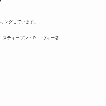
？
キングしています。
復」スティーブン・Ｒ.コヴィー著