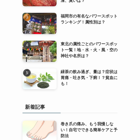
凍、臭いは？
福岡市の有名なパワースポット
ランキング！属性別は？
東北の属性ごとのパワースポッ
ト一覧！地・水・火・風・空の
神社や名所は？
緑茶の飲み過ぎ、量は？症状は
胃痛・吐き気・下痢！？貧血に
も！
新着記事
ラ
巻き爪の痛み、もう我慢しな
い！自宅でできる簡単ケアと予
防法