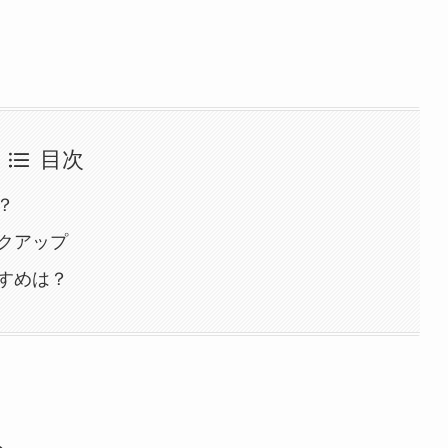
目次
？
クアップ
すめは？