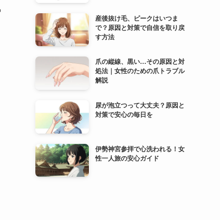
気
産後抜け毛、ピークはいつま
で？原因と対策で自信を取り戻
す方法
爪の縦線、黒い…その原因と対
処法｜女性のための爪トラブル
解説
尿が泡立つって大丈夫？原因と
対策で安心の毎日を
伊勢神宮参拝で心洗われる！女
性一人旅の安心ガイド