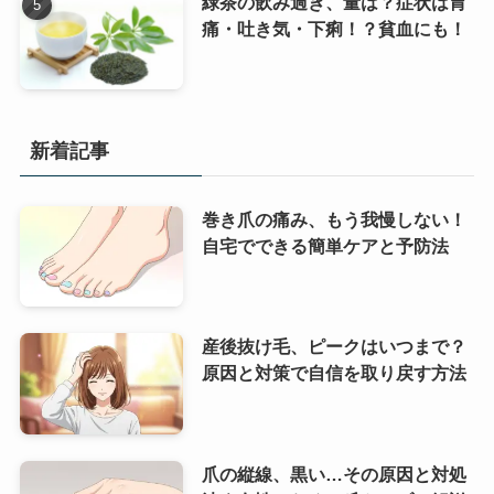
緑茶の飲み過ぎ、量は？症状は胃
痛・吐き気・下痢！？貧血にも！
新着記事
巻き爪の痛み、もう我慢しない！
自宅でできる簡単ケアと予防法
産後抜け毛、ピークはいつまで？
原因と対策で自信を取り戻す方法
爪の縦線、黒い…その原因と対処