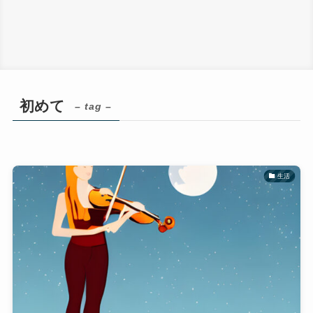
初めて
– tag –
生活