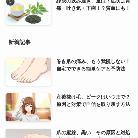
緑茶の飲み過ぎ、量は？症状は胃
痛・吐き気・下痢！？貧血にも！
新着記事
巻き爪の痛み、もう我慢しない！
自宅でできる簡単ケアと予防法
産後抜け毛、ピークはいつまで？
原因と対策で自信を取り戻す方法
爪の縦線、黒い…その原因と対処