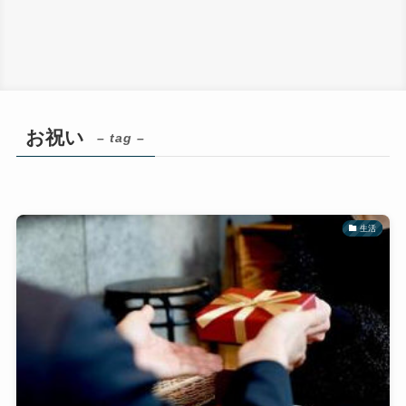
お祝い
– tag –
生活