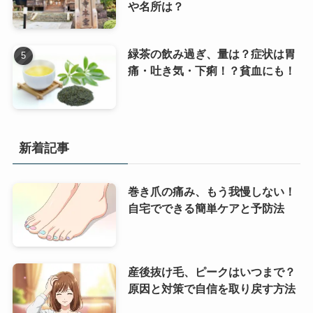
や名所は？
緑茶の飲み過ぎ、量は？症状は胃
痛・吐き気・下痢！？貧血にも！
新着記事
巻き爪の痛み、もう我慢しない！
自宅でできる簡単ケアと予防法
産後抜け毛、ピークはいつまで？
原因と対策で自信を取り戻す方法