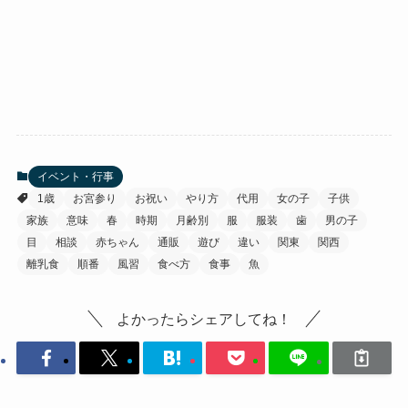
イベント・行事
1歳
お宮参り
お祝い
やり方
代用
女の子
子供
家族
意味
春
時期
月齢別
服
服装
歯
男の子
目
相談
赤ちゃん
通販
遊び
違い
関東
関西
離乳食
順番
風習
食べ方
食事
魚
よかったらシェアしてね！