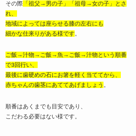
その際
「祖父→男の子」「祖母→女の子」とさ
れ、
地域によっては座らせる膝の左右にも
細かな仕来りがある様です
。
ご飯→汁物→ご飯→魚→ご飯→汁物という順番
で3回行い、
最後に歯硬めの石にお箸を軽く当ててから、
赤ちゃんの歯茎にあててあげましょう
。
順番はあくまでも目安であり、
こだわる必要はない様です。