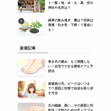
ト一覧！地・水・火・風・空の
神社や名所は？
緑茶の飲み過ぎ、量は？症状は
胃痛・吐き気・下痢！？貧血に
も！
新着記事
巻き爪の痛み、もう我慢しな
い！自宅でできる簡単ケアと予
防法
産後抜け毛、ピークはいつま
で？原因と対策で自信を取り戻
す方法
爪の縦線、黒い…その原因と対
処法｜女性のための爪トラブル