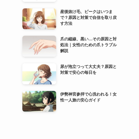
産後抜け毛、ピークはいつま
で？原因と対策で自信を取り戻
す方法
爪の縦線、黒い…その原因と対
処法｜女性のための爪トラブル
解説
尿が泡立つって大丈夫？原因と
対策で安心の毎日を
伊勢神宮参拝で心洗われる！女
性一人旅の安心ガイド