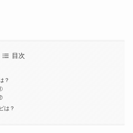
目次
は？
①
②
ピは？