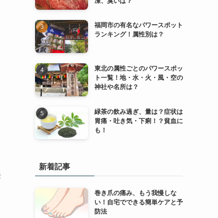
凍、臭いは？
福岡市の有名なパワースポット
ランキング！属性別は？
東北の属性ごとのパワースポッ
ト一覧！地・水・火・風・空の
神社や名所は？
緑茶の飲み過ぎ、量は？症状は
胃痛・吐き気・下痢！？貧血に
も！
新着記事
来
巻き爪の痛み、もう我慢しな
い！自宅でできる簡単ケアと予
防法