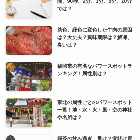
間、90秒、2分、3分、5分、10分
では？
茶色、緑色に変色した牛肉の原因
は？大丈夫？賞味期限は？解凍、
臭いは？
福岡市の有名なパワースポットラ
ンキング！属性別は？
東北の属性ごとのパワースポット
一覧！地・水・火・風・空の神社
や名所は？
緑茶の飲み過ぎ、量は？症状は胃