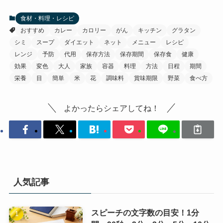
食材・料理・レシピ
おすすめ
カレー
カロリー
がん
キッチン
グラタン
シミ
スープ
ダイエット
ネット
メニュー
レシピ
レンジ
予防
代用
保存方法
保存期間
保存食
健康
効果
変色
大人
家族
容器
料理
方法
日程
期間
栄養
目
簡単
米
花
調味料
賞味期限
野菜
食べ方
よかったらシェアしてね！
人気記事
スピーチの文字数の目安！1分