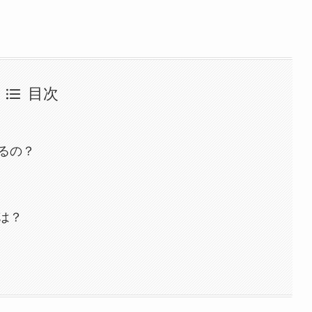
目次
るの？
は？