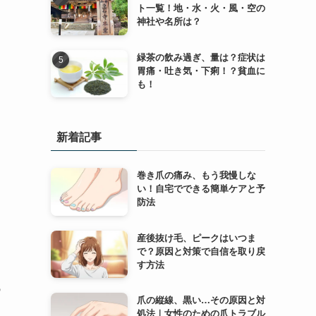
ト一覧！地・水・火・風・空の
神社や名所は？
緑茶の飲み過ぎ、量は？症状は
胃痛・吐き気・下痢！？貧血に
も！
新着記事
巻き爪の痛み、もう我慢しな
い！自宅でできる簡単ケアと予
防法
産後抜け毛、ピークはいつま
で？原因と対策で自信を取り戻
す方法
あ
爪の縦線、黒い…その原因と対
処法｜女性のための爪トラブル