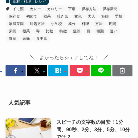
食材・料理・レシピ
イモ類
カレー
カロリー
下痢
保存方法
保存期間
保存食
初めて
効果
吐き気
変色
大人
妊婦
学校
家庭菜園
対処方法
小学校
成分
料理
方法
期間
栄養
根菜
毒
比較
特徴
症状
目
種類
違い
野菜
頭痛
食中毒
よかったらシェアしてね！
人気記事
スピーチの文字数の目安！1分
間、90秒、2分、3分、5分、10分
では？