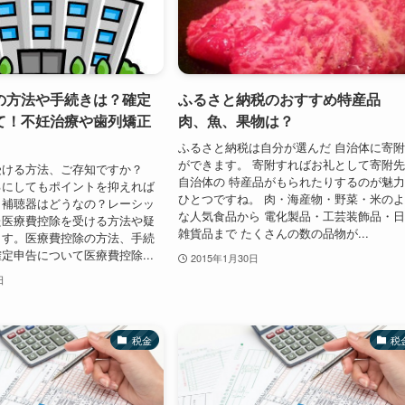
の方法や手続きは？確定
ふるさと納税のおすすめ特産品
て！不妊治療や歯列矯正
肉、魚、果物は？
ふるさと納税は自分が選んだ 自治体に寄
ができます。 寄附すればお礼として寄附
受ける方法、ご存知ですか？
自治体の 特産品がもられたりするのが魅
るにしてもポイントを抑えれば
ひとつですね。 肉・海産物・野菜・米の
。補聴器はどうなの？レーシッ
な人気食品から 電化製品・工芸装飾品・
た医療費控除を受ける方法や疑
雑貨品まで たくさんの数の品物が...
ます。医療費控除の方法、手続
定申告について医療費控除...
2015年1月30日
日
税金
税