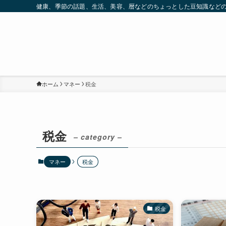
健康、季節の話題、生活、美容、暦などのちょっとした豆知識など
ホーム
マネー
税金
税金
– category –
マネー
税金
税金