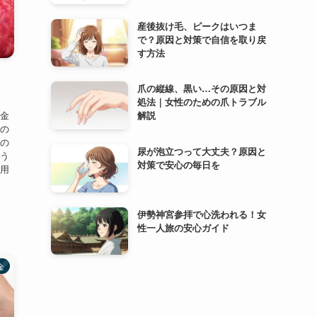
産後抜け毛、ピークはいつま
で？原因と対策で自信を取り戻
す方法
爪の縦線、黒い…その原因と対
処法｜女性のための爪トラブル
附金
解説
先の
力の
尿が泡立つって大丈夫？原因と
よう
対策で安心の毎日を
日用
伊勢神宮参拝で心洗われる！女
性一人旅の安心ガイド
金