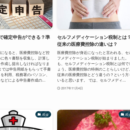
マホで確定申告ができる？準
セルフメディケーション税制とは
従来の医療費控除の違いは？
期になると、医療費控除など控
医療費控除が身近になったと言われる、セ
めに色々書類を収集し、計算し
フメディケーション税制が始まりました。
を作成し提出しなければなりま
も、セルフメディケーション税制とは何で
までは申告用紙をもらって手書
ょう。医療費控除の特例のことらしいけど
トを利用、税務署のパソコン、
従来の医療費控除とどう違うの？という方
などによる申告書作成の...
いると思います。 では、セルフメディ...
2017年11月4日
税金
税