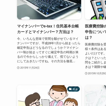
マイナンバーでe-tax！住民基本台帳
医療費控除
カードとマイナンバー？方法は？
申告につい
は？
今、いろんな意味で世間を騒がせているマイ
ナンバーですが、平成28年1月から始まったら
医療費控除を
確定申告はどうなるのでしょうか？マイナン
様々条件はあ
バー制が始まってすぐに確定申告の時期が来
よいだけです
るので今からしっかり備えて、慌てないよう
クは？といっ
にしておきたいですね。その方法を徹底...
問をご紹介し
きは？期限や確
2015年11月24日
2015年10月29
税金