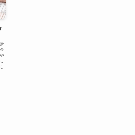
合
ト掛
年金
局や
うし
介し