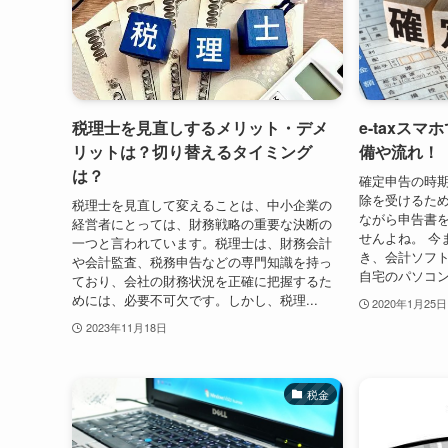
税理士を見直しするメリット・デメ
e-taxス
リットは？切り替えるタイミング
備や流れ！
は？
確定申告の時
除を受けるた
税理士を見直して変えることは、中小企業の
ながら申告書
経営者にとっては、財務戦略の重要な決断の
せんよね。 今
一つと言われています。税理士は、財務会計
き、会計ソフ
や会計監査、税務申告などの専門知識を持っ
自宅のパソコン
ており、会社の財務状況を正確に把握するた
めには、必要不可欠です。しかし、税理...
2020年1月25日
2023年11月18日
税金