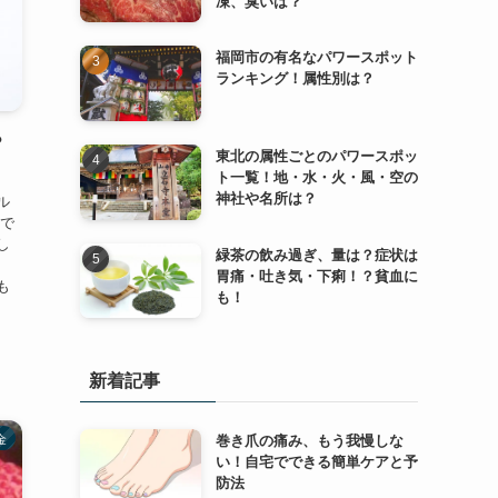
凍、臭いは？
福岡市の有名なパワースポット
ランキング！属性別は？
？
東北の属性ごとのパワースポッ
ト一覧！地・水・火・風・空の
神社や名所は？
ル
 で
し
緑茶の飲み過ぎ、量は？症状は
、
胃痛・吐き気・下痢！？貧血に
も
も！
新着記事
巻き爪の痛み、もう我慢しな
金
い！自宅でできる簡単ケアと予
防法