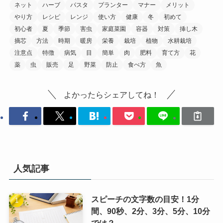
ネット
ハーブ
パスタ
プランター
マナー
メリット
やり方
レシピ
レンジ
使い方
健康
冬
初めて
初心者
夏
季節
害虫
家庭菜園
容器
対策
挿し木
摘芯
方法
時期
暖房
栄養
栽培
植物
水耕栽培
注意点
特徴
病気
目
簡単
肉
肥料
育て方
花
薬
虫
販売
足
野菜
防止
食べ方
魚
よかったらシェアしてね！
人気記事
スピーチの文字数の目安！1分
間、90秒、2分、3分、5分、10分