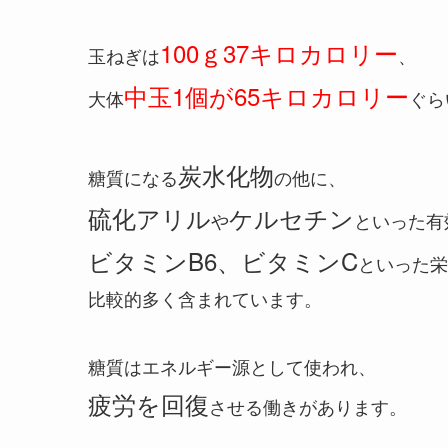
100ｇ37キロカロリー
玉ねぎは
、
中玉1個が65キロカロリー
大体
ぐら
炭水化物
糖質になる
の他に、
硫化アリル
ケルセチン
や
といった有
ビタミンB6、ビタミンC
といった栄
比較的多く含まれています。
糖質はエネルギー源として使われ、
疲労を回復
させる働きがあります。