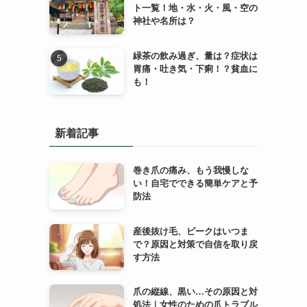
ト一覧！地・水・火・風・空の
神社や名所は？
緑茶の飲み過ぎ、量は？症状は
胃痛・吐き気・下痢！？貧血に
も！
新着記事
巻き爪の痛み、もう我慢しな
い！自宅でできる簡単ケアと予
防法
産後抜け毛、ピークはいつま
で？原因と対策で自信を取り戻
す方法
爪の縦線、黒い…その原因と対
処法｜女性のための爪トラブル