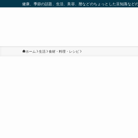
健康、季節の話題、生活、美容、暦などのちょっとした豆知識など
ホーム
生活
食材・料理・レシピ