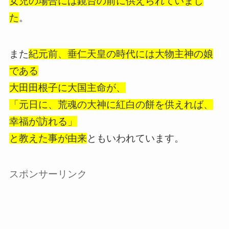
女児の場合には鏡台の前に供えられていまし
た
。
また
紀元前、垂仁天皇の時代には大物主神の娘
である
大田田根子に大国主命が、
「元日に、荒魂の大神に紅白の餅を供えれば、
幸福が訪れる」
と教えた事が由来
ともいわれています。
スポンサーリンク