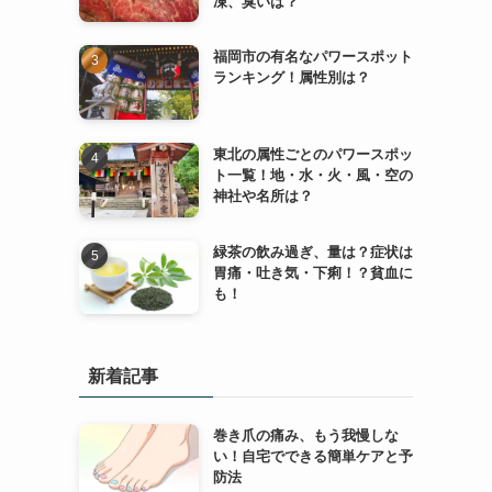
凍、臭いは？
福岡市の有名なパワースポット
ランキング！属性別は？
東北の属性ごとのパワースポッ
ト一覧！地・水・火・風・空の
神社や名所は？
緑茶の飲み過ぎ、量は？症状は
胃痛・吐き気・下痢！？貧血に
も！
新着記事
巻き爪の痛み、もう我慢しな
い！自宅でできる簡単ケアと予
防法