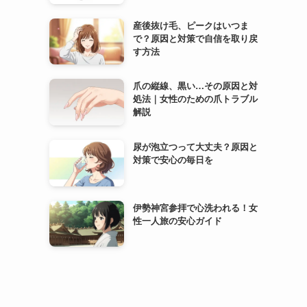
産後抜け毛、ピークはいつま
で？原因と対策で自信を取り戻
す方法
爪の縦線、黒い…その原因と対
処法｜女性のための爪トラブル
解説
尿が泡立つって大丈夫？原因と
対策で安心の毎日を
伊勢神宮参拝で心洗われる！女
性一人旅の安心ガイド