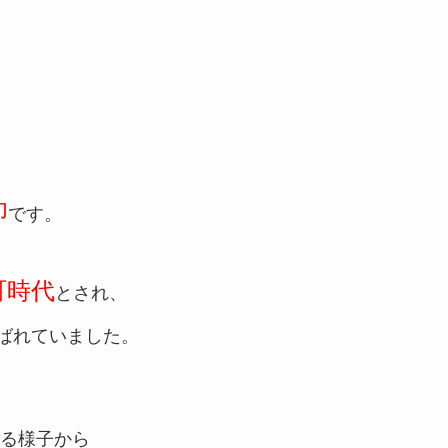
印
です。
町時代
とされ、
ばれていました。
る様子から