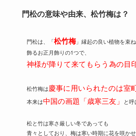
門松の意味や由来、松竹梅は？
松竹梅
門松は、「
」縁起の良い植物を束ね
飾るお正月飾りの1つで、
神様が降りて来てもらう為の目
慶事に用いられたのは室
松竹梅は
中国の画題「歳寒三友」
本来は
と呼
松と竹は寒さ厳しい冬であっても
青々としており、梅は寒い時期に花を咲かせ