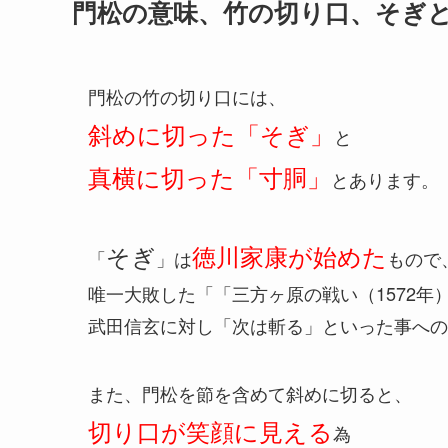
門松の意味、竹の切り口、そぎと
門松の竹の切り口には、
斜めに切った「そぎ」
と
真横に切った「寸胴」
とあります。
そぎ
徳川家康が始めた
「
」は
もので
唯一大敗した「「三方ヶ原の戦い（1572年
武田信玄に対し「次は斬る」といった事への
また、門松を節を含めて斜めに切ると、
切り口が笑顔に見える
為