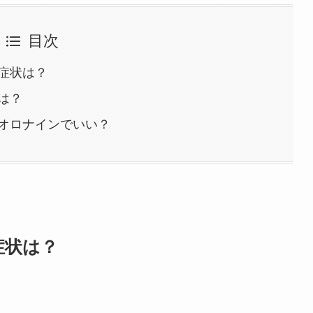
目次
症状は？
は？
オロナインでいい？
症状は？