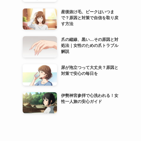
産後抜け毛、ピークはいつま
で？原因と対策で自信を取り戻
す方法
爪の縦線、黒い…その原因と対
処法｜女性のための爪トラブル
解説
尿が泡立つって大丈夫？原因と
対策で安心の毎日を
伊勢神宮参拝で心洗われる！女
性一人旅の安心ガイド