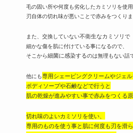
毛の固い所や何度も劣化したカミソリを使用
刃自体の切れ味が悪いことで赤みをつくりま
また、交換していない
不衛生なカミソリ
で
細かな傷を肌に付けている事になるので、
そこから
細菌に感染する
のは無理もない話
他にも
専用シェービングクリームやジェル
ボディソープや石鹸などで行うと
肌の乾燥が進みやすい事で赤みをつくる
切れ味のよいカミソリを使い、
専用のものを使う事と肌に何度も刃を滑