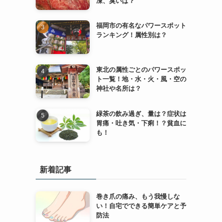
凍、臭いは？
福岡市の有名なパワースポット
ランキング！属性別は？
東北の属性ごとのパワースポッ
ト一覧！地・水・火・風・空の
神社や名所は？
緑茶の飲み過ぎ、量は？症状は
胃痛・吐き気・下痢！？貧血に
も！
新着記事
巻き爪の痛み、もう我慢しな
い！自宅でできる簡単ケアと予
防法