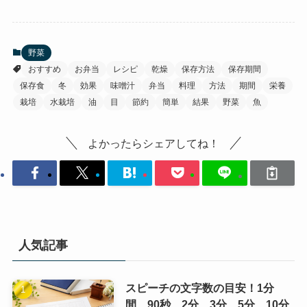
野菜
おすすめ
お弁当
レシピ
乾燥
保存方法
保存期間
保存食
冬
効果
味噌汁
弁当
料理
方法
期間
栄養
栽培
水栽培
油
目
節約
簡単
結果
野菜
魚
よかったらシェアしてね！
人気記事
スピーチの文字数の目安！1分
間、90秒、2分、3分、5分、10分