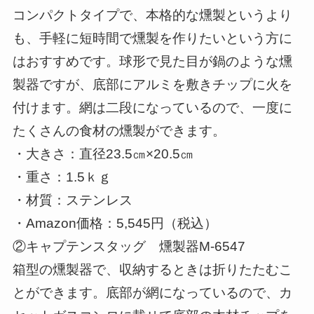
コンパクトタイプで、本格的な燻製というより
も、手軽に短時間で燻製を作りたいという方に
はおすすめです。球形で見た目が鍋のような燻
製器ですが、底部にアルミを敷きチップに火を
付けます。網は二段になっているので、一度に
たくさんの食材の燻製ができます。
・大きさ：直径23.5㎝×20.5㎝
・重さ：1.5ｋｇ
・材質：ステンレス
・Amazon価格：5,545円（税込）
②キャプテンスタッグ 燻製器M-6547
箱型の燻製器で、収納するときは折りたたむこ
とができます。底部が網になっているので、カ