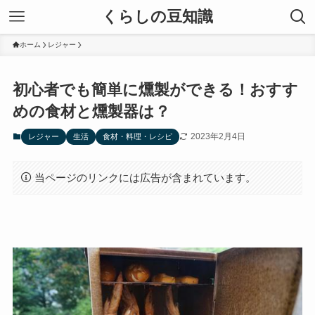
くらしの豆知識
ホーム
レジャー
初心者でも簡単に燻製ができる！おすす
めの食材と燻製器は？
2023年2月4日
レジャー
生活
食材・料理・レシピ
当ページのリンクには広告が含まれています。