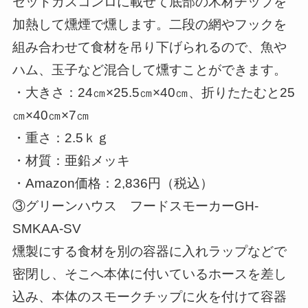
セットガスコンロに載せて底部の木材チップを
加熱して燻煙で燻します。二段の網やフックを
組み合わせて食材を吊り下げられるので、魚や
ハム、玉子など混合して燻すことができます。
・大きさ：24㎝×25.5㎝×40㎝、折りたたむと25
㎝×40㎝×7㎝
・重さ：2.5ｋｇ
・材質：亜鉛メッキ
・Amazon価格：2,836円（税込）
③グリーンハウス フードスモーカーGH-
SMKAA-SV
燻製にする食材を別の容器に入れラップなどで
密閉し、そこへ本体に付いているホースを差し
込み、本体のスモークチップに火を付けて容器