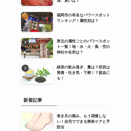
凍、臭いは？
福岡市の有名なパワースポット
ランキング！属性別は？
東北の属性ごとのパワースポッ
ト一覧！地・水・火・風・空の
神社や名所は？
緑茶の飲み過ぎ、量は？症状は
胃痛・吐き気・下痢！？貧血に
も！
新着記事
て
巻き爪の痛み、もう我慢しな
い！自宅でできる簡単ケアと予
防法