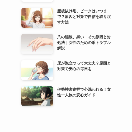
も
産後抜け毛、ピークはいつま
で？原因と対策で自信を取り戻
す方法
ン
爪の縦線、黒い…その原因と対
処法｜女性のための爪トラブル
解説
尿が泡立つって大丈夫？原因と
対策で安心の毎日を
伊勢神宮参拝で心洗われる！女
性一人旅の安心ガイド