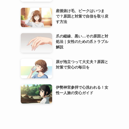
産後抜け毛、ピークはいつま
で？原因と対策で自信を取り戻
す方法
爪の縦線、黒い…その原因と対
処法｜女性のための爪トラブル
解説
尿が泡立つって大丈夫？原因と
対策で安心の毎日を
伊勢神宮参拝で心洗われる！女
性一人旅の安心ガイド