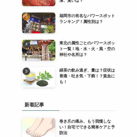
凍、臭いは？
福岡市の有名なパワースポット
ランキング！属性別は？
東北の属性ごとのパワースポッ
ト一覧！地・水・火・風・空の
神社や名所は？
緑茶の飲み過ぎ、量は？症状は
胃痛・吐き気・下痢！？貧血に
も！
新着記事
巻き爪の痛み、もう我慢しな
い！自宅でできる簡単ケアと予
防法