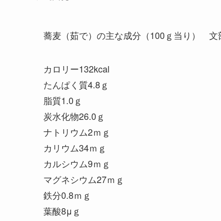
蕎麦（茹で）の主な成分（100ｇ当り） 
カロリー132kcal
たんぱく質4.8ｇ
脂質1.0ｇ
炭水化物26.0ｇ
ナトリウム2ｍｇ
カリウム34ｍｇ
カルシウム9ｍｇ
マグネシウム27ｍｇ
鉄分0.8ｍｇ
葉酸8μｇ