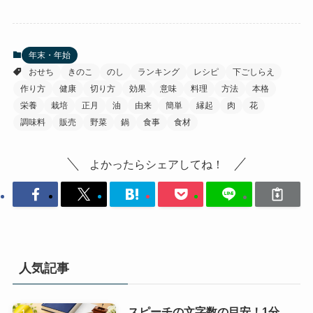
年末・年始
おせち
きのこ
のし
ランキング
レシピ
下ごしらえ
作り方
健康
切り方
効果
意味
料理
方法
本格
栄養
栽培
正月
油
由来
簡単
縁起
肉
花
調味料
販売
野菜
鍋
食事
食材
よかったらシェアしてね！
人気記事
スピーチの文字数の目安！1分