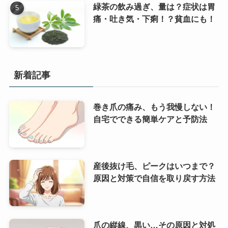
緑茶の飲み過ぎ、量は？症状は胃
痛・吐き気・下痢！？貧血にも！
新着記事
巻き爪の痛み、もう我慢しない！
自宅でできる簡単ケアと予防法
産後抜け毛、ピークはいつまで？
原因と対策で自信を取り戻す方法
爪の縦線、黒い…その原因と対処