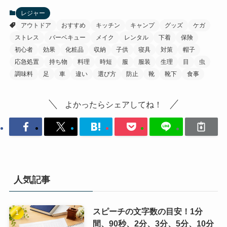
レジャー
アウトドア
おすすめ
キッチン
キャンプ
グッズ
ケガ
ストレス
バーベキュー
メイク
レンタル
下着
保険
初心者
効果
化粧品
収納
子供
寝具
対策
帽子
応急処置
持ち物
料理
時短
服
服装
生理
目
虫
調味料
足
車
違い
選び方
防止
靴
靴下
食事
よかったらシェアしてね！
人気記事
スピーチの文字数の目安！1分
間、90秒、2分、3分、5分、10分