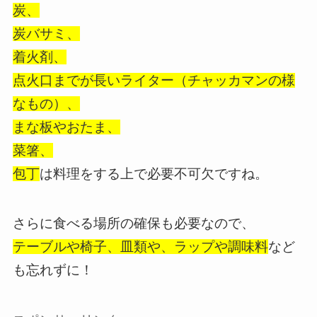
炭、
炭バサミ、
着火剤、
点火口までが長いライター（チャッカマンの様
なもの）、
まな板やおたま、
菜箸、
包丁
は料理をする上で必要不可欠ですね。
さらに食べる場所の確保も必要なので、
テーブルや椅子、皿類や、ラップや調味料
など
も忘れずに！