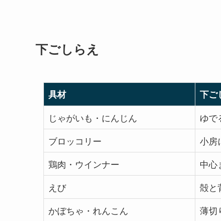
下ごしらえ
具材
下ご
じゃがいも・にんじん
ゆで
ブロッコリー
小房
鶏肉・ウインナー
中心
えび
殻と
かぼちゃ・れんこん
薄切