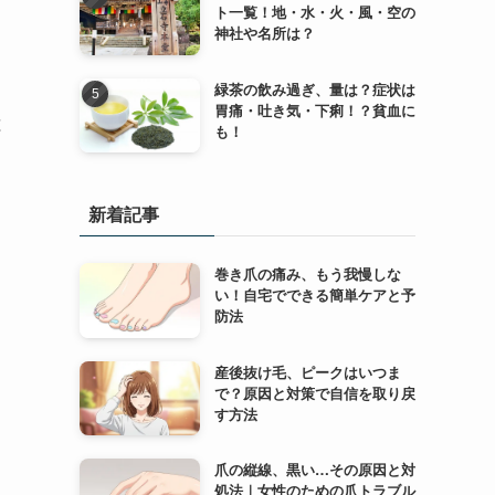
ト一覧！地・水・火・風・空の
神社や名所は？
緑茶の飲み過ぎ、量は？症状は
胃痛・吐き気・下痢！？貧血に
は
も！
新着記事
巻き爪の痛み、もう我慢しな
い！自宅でできる簡単ケアと予
防法
産後抜け毛、ピークはいつま
で？原因と対策で自信を取り戻
す方法
爪の縦線、黒い…その原因と対
処法｜女性のための爪トラブル