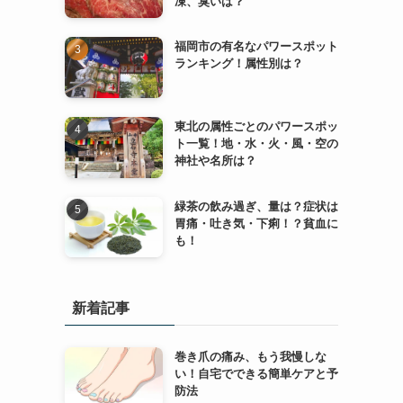
凍、臭いは？
福岡市の有名なパワースポット
ランキング！属性別は？
東北の属性ごとのパワースポッ
ト一覧！地・水・火・風・空の
神社や名所は？
緑茶の飲み過ぎ、量は？症状は
胃痛・吐き気・下痢！？貧血に
も！
新着記事
巻き爪の痛み、もう我慢しな
い！自宅でできる簡単ケアと予
防法