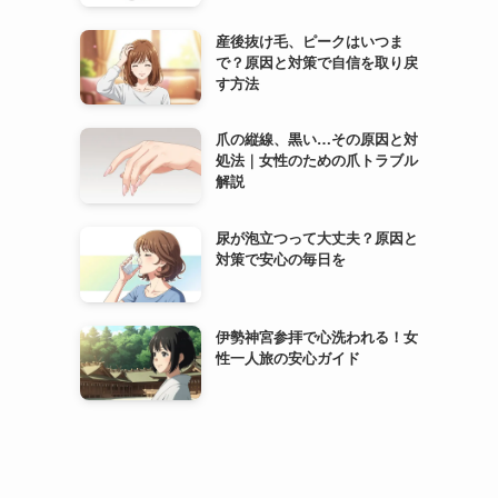
産後抜け毛、ピークはいつま
で？原因と対策で自信を取り戻
す方法
爪の縦線、黒い…その原因と対
処法｜女性のための爪トラブル
解説
尿が泡立つって大丈夫？原因と
対策で安心の毎日を
伊勢神宮参拝で心洗われる！女
性一人旅の安心ガイド