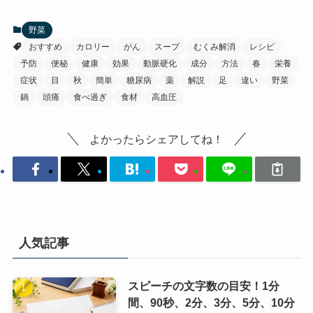
野菜
おすすめ
カロリー
がん
スープ
むくみ解消
レシピ
予防
便秘
健康
効果
動脈硬化
成分
方法
春
栄養
症状
目
秋
簡単
糖尿病
薬
解説
足
違い
野菜
鍋
頭痛
食べ過ぎ
食材
高血圧
よかったらシェアしてね！
人気記事
スピーチの文字数の目安！1分
間、90秒、2分、3分、5分、10分