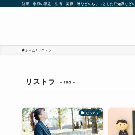
健康、季節の話題、生活、美容、暦などのちょっとした豆知識など
ホーム
リストラ
リストラ
– tag –
ビジネス