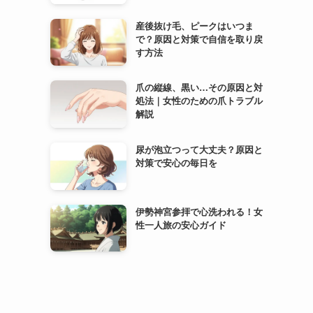
産後抜け毛、ピークはいつま
で？原因と対策で自信を取り戻
す方法
爪の縦線、黒い…その原因と対
処法｜女性のための爪トラブル
解説
尿が泡立つって大丈夫？原因と
対策で安心の毎日を
伊勢神宮参拝で心洗われる！女
性一人旅の安心ガイド