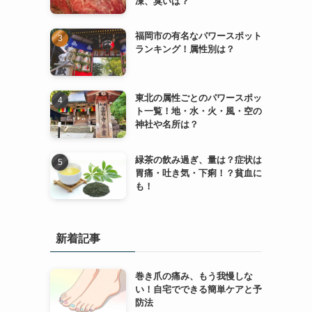
凍、臭いは？
福岡市の有名なパワースポット
ランキング！属性別は？
東北の属性ごとのパワースポッ
ト一覧！地・水・火・風・空の
神社や名所は？
緑茶の飲み過ぎ、量は？症状は
胃痛・吐き気・下痢！？貧血に
も！
新着記事
巻き爪の痛み、もう我慢しな
い！自宅でできる簡単ケアと予
防法