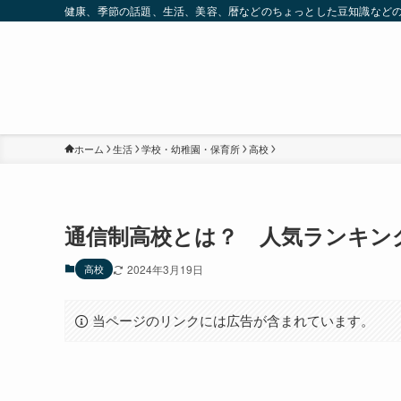
健康、季節の話題、生活、美容、暦などのちょっとした豆知識など
ホーム
生活
学校・幼稚園・保育所
高校
通信制高校とは？ 人気ランキン
高校
2024年3月19日
当ページのリンクには広告が含まれています。