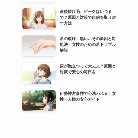
産後抜け毛、ピークはいつま
で？原因と対策で自信を取り戻
す方法
爪の縦線、黒い…その原因と対
処法｜女性のための爪トラブル
解説
尿が泡立つって大丈夫？原因と
対策で安心の毎日を
伊勢神宮参拝で心洗われる！女
性一人旅の安心ガイド