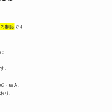
いる制度
です。
に
す。
転・編入、
おり、