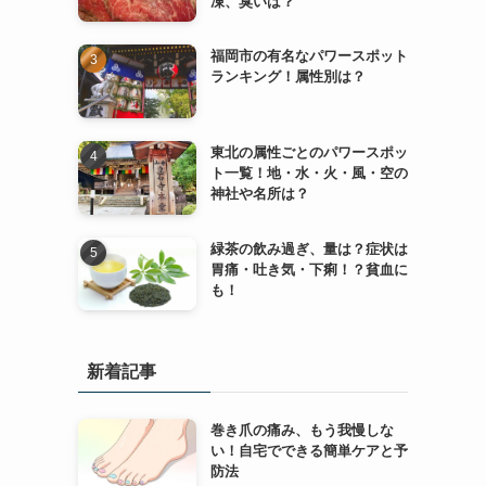
凍、臭いは？
福岡市の有名なパワースポット
ランキング！属性別は？
東北の属性ごとのパワースポッ
ト一覧！地・水・火・風・空の
神社や名所は？
緑茶の飲み過ぎ、量は？症状は
胃痛・吐き気・下痢！？貧血に
も！
新着記事
巻き爪の痛み、もう我慢しな
い！自宅でできる簡単ケアと予
防法