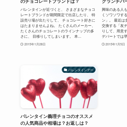
のチョコレートブランドは？
クランチバ
バレンタインが近づくと、 さまざまなチョコ
興味のある人も
レートブランドが期間限定で出店したり、 特
くソワソワす
設売り場が出たりして、 チョコレート好きに
ン」。 最近は
はたまりませんよね。 たくさんのメーカー、
交換する「友チ
たくさんのチョコレートのラインナップの多
りして、用意
さに、 目移りしてしまいます。 本...
デパートでは早
2015年1月28日
2015年1月5日
バレンタインデー
バレンタイン義理チョコのオススメ
の人気商品や相場は？お返しは？