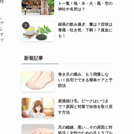
の
ト一覧！地・水・火・風・空の
神社や名所は？
し
ンデ
緑茶の飲み過ぎ、量は？症状は
な
胃痛・吐き気・下痢！？貧血に
意す
も！
齢で
新着記事
巻き爪の痛み、もう我慢しな
い！自宅でできる簡単ケアと予
防法
産後抜け毛、ピークはいつま
で？原因と対策で自信を取り戻
す方法
爪の縦線、黒い…その原因と対
処法｜女性のための爪トラブル