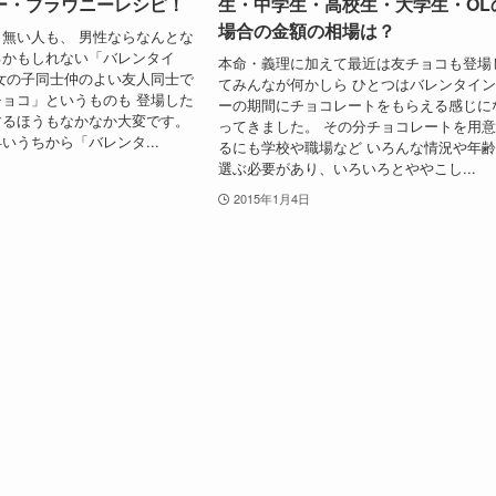
ー・ブラウニーレシピ！
生・中学生・高校生・大学生・OL
場合の金額の相場は？
無い人も、 男性ならなんとな
るかもしれない「バレンタイ
本命・義理に加えて最近は友チョコも登場
女の子同士仲のよい友人同士で
てみんなが何かしら ひとつはバレンタイ
ョコ」というものも 登場した
ーの期間にチョコレートをもらえる感じに
するほうもなかなか大変です。
ってきました。 その分チョコレートを用
いうちから「バレンタ...
るにも学校や職場など いろんな情況や年
選ぶ必要があり、いろいろとややこし...
2015年1月4日