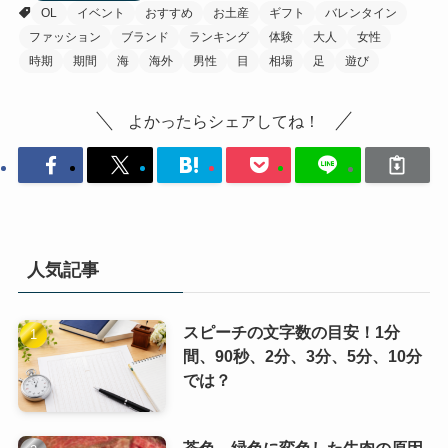
OL
イベント
おすすめ
お土産
ギフト
バレンタイン
ファッション
ブランド
ランキング
体験
大人
女性
時期
期間
海
海外
男性
目
相場
足
遊び
よかったらシェアしてね！
人気記事
スピーチの文字数の目安！1分
間、90秒、2分、3分、5分、10分
では？
茶色、緑色に変色した牛肉の原因