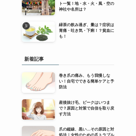
ト一覧！地・水・火・風・空の
神社や名所は？
緑茶の飲み過ぎ、量は？症状は
胃痛・吐き気・下痢！？貧血に
も！
新着記事
こ
巻き爪の痛み、もう我慢しな
い！自宅でできる簡単ケアと予
防法
産後抜け毛、ピークはいつま
で？原因と対策で自信を取り戻
す方法
爪の縦線、黒い…その原因と対
処法｜女性のための爪トラブル