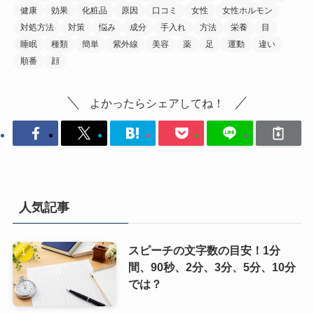
健康
効果
化粧品
原因
口コミ
女性
女性ホルモン
対処方法
対策
悩み
成分
手入れ
方法
栄養
目
睡眠
種類
簡単
紫外線
美容
薬
足
運動
違い
順番
顔
よかったらシェアしてね！
人気記事
スピーチの文字数の目安！1分
間、90秒、2分、3分、5分、10分
では？