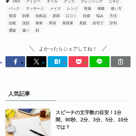
SNS
アトピー
オイル
グッズ
クレンジング
ニキビ
パック
マッサージ
メイク
レンジ
乾燥
体験
使い方
保湿
効果
化粧品
原因
口コミ
妊婦
悩み
方法
比較
洗顔
簡単
美容
美容液
美肌
自宅で
評判
通販
違い
顔
よかったらシェアしてね！
人気記事
スピーチの文字数の目安！1分
間、90秒、2分、3分、5分、10分
では？