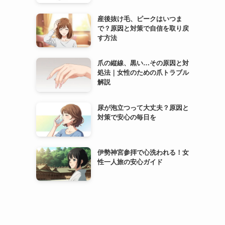
産後抜け毛、ピークはいつま
で？原因と対策で自信を取り戻
す方法
爪の縦線、黒い…その原因と対
処法｜女性のための爪トラブル
解説
尿が泡立つって大丈夫？原因と
対策で安心の毎日を
伊勢神宮参拝で心洗われる！女
性一人旅の安心ガイド