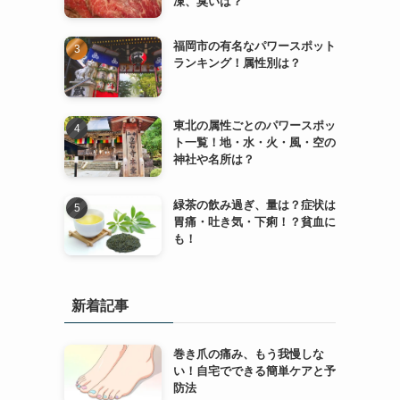
凍、臭いは？
福岡市の有名なパワースポット
ランキング！属性別は？
東北の属性ごとのパワースポッ
ト一覧！地・水・火・風・空の
神社や名所は？
緑茶の飲み過ぎ、量は？症状は
胃痛・吐き気・下痢！？貧血に
も！
新着記事
巻き爪の痛み、もう我慢しな
い！自宅でできる簡単ケアと予
防法