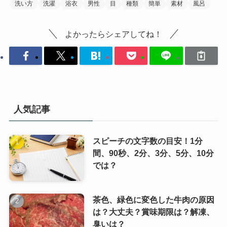
洗い方
洗濯
浴衣
男性
目
種類
簡単
素材
風呂
よかったらシェアしてね！
人気記事
スピーチの文字数の目安！1分
間、90秒、2分、3分、5分、10分
では？
茶色、緑色に変色した牛肉の原因
は？大丈夫？賞味期限は？解凍、
臭いは？