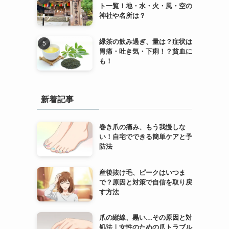
ト一覧！地・水・火・風・空の
神社や名所は？
緑茶の飲み過ぎ、量は？症状は
胃痛・吐き気・下痢！？貧血に
も！
新着記事
巻き爪の痛み、もう我慢しな
い！自宅でできる簡単ケアと予
防法
産後抜け毛、ピークはいつま
で？原因と対策で自信を取り戻
す方法
爪の縦線、黒い…その原因と対
処法｜女性のための爪トラブル