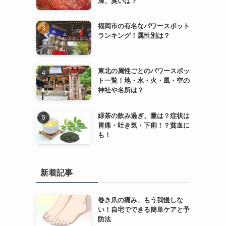
凍、臭いは？
福岡市の有名なパワースポット
ランキング！属性別は？
東北の属性ごとのパワースポッ
ト一覧！地・水・火・風・空の
神社や名所は？
緑茶の飲み過ぎ、量は？症状は
胃痛・吐き気・下痢！？貧血に
も！
新着記事
巻き爪の痛み、もう我慢しな
い！自宅でできる簡単ケアと予
防法