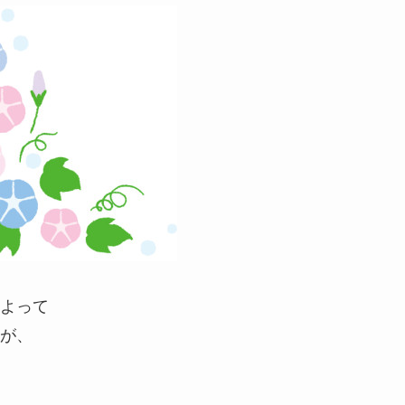
よって
が、