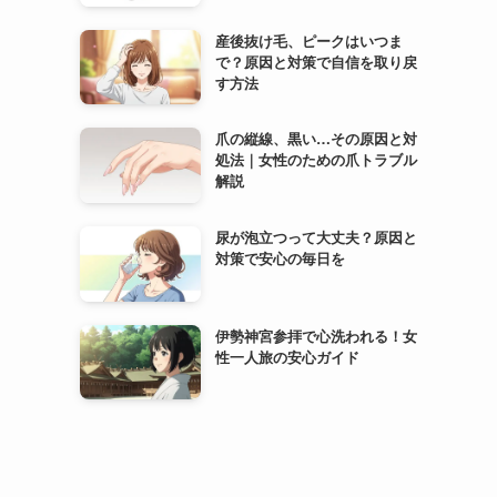
産後抜け毛、ピークはいつま
で？原因と対策で自信を取り戻
す方法
爪の縦線、黒い…その原因と対
処法｜女性のための爪トラブル
解説
尿が泡立つって大丈夫？原因と
対策で安心の毎日を
伊勢神宮参拝で心洗われる！女
性一人旅の安心ガイド