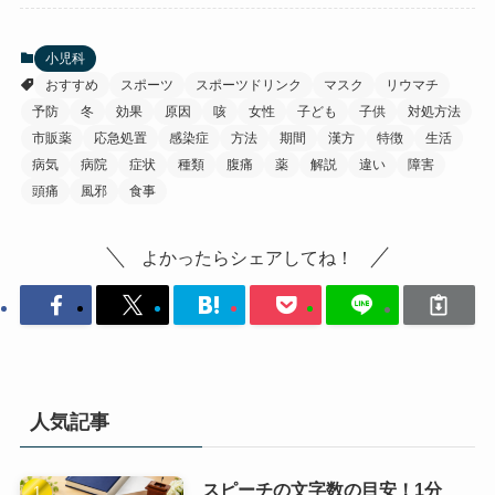
小児科
おすすめ
スポーツ
スポーツドリンク
マスク
リウマチ
予防
冬
効果
原因
咳
女性
子ども
子供
対処方法
市販薬
応急処置
感染症
方法
期間
漢方
特徴
生活
病気
病院
症状
種類
腹痛
薬
解説
違い
障害
頭痛
風邪
食事
よかったらシェアしてね！
人気記事
スピーチの文字数の目安！1分