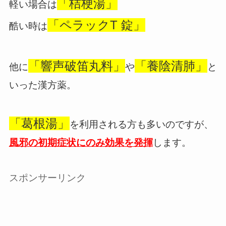
「桔梗湯」
軽い場合は
「ペラックT 錠」
酷い時は
「響声破笛丸料」
「養陰清肺」
他に
や
と
いった漢方薬。
「葛根湯」
を利用される方も多いのですが、
風邪の初期症状にのみ効果を発揮
します。
スポンサーリンク