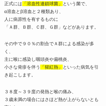
正式には
「溶血性連鎖球菌」
という菌で、
α溶血とβ溶血と２種類あり、
人に病原性を有するものに
「Ａ群、Ｂ群、Ｃ群、Ｇ群」などがあります。
その中で９０％の割合でＡ群による感染が多
く、
主に喉に感染し咽頭炎や扁桃炎、
小さな発疹を伴う
「猩紅熱」
といった病気を引
き起こします。
３８度～３９度の発熱と喉の痛み、
３歳未満の場合にはさほど熱が上がらないとも