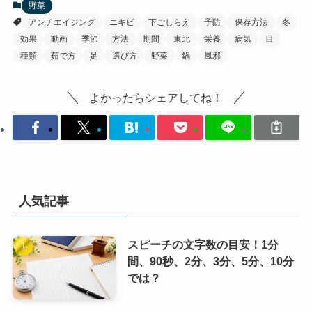
野菜
アンチエイジング
ニキビ
下ごしらえ
予防
保存方法
冬
効果
動画
季節
方法
期間
東北
栄養
病気
目
種類
茹で方
足
選び方
野菜
鍋
風邪
よかったらシェアしてね！
人気記事
スピーチの文字数の目安！1分
間、90秒、2分、3分、5分、10分
では？