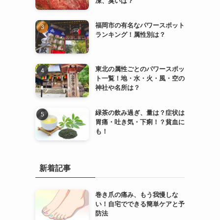
凍、臭いは？
福岡市の有名なパワースポット
ランキング！属性別は？
東北の属性ごとのパワースポッ
ト一覧！地・水・火・風・空の
神社や名所は？
緑茶の飲み過ぎ、量は？症状は
胃痛・吐き気・下痢！？貧血に
も！
新着記事
巻き爪の痛み、もう我慢しな
い！自宅でできる簡単ケアと予
防法