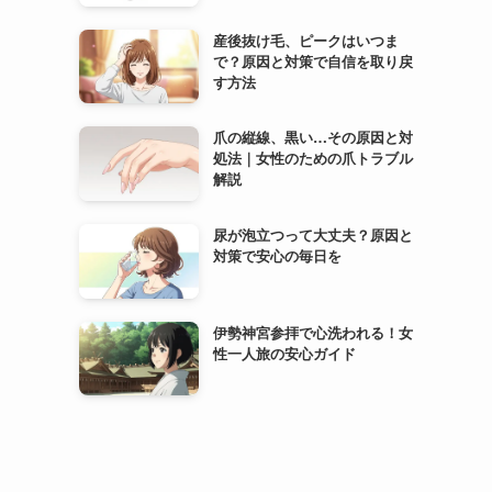
産後抜け毛、ピークはいつま
で？原因と対策で自信を取り戻
す方法
爪の縦線、黒い…その原因と対
処法｜女性のための爪トラブル
解説
尿が泡立つって大丈夫？原因と
対策で安心の毎日を
伊勢神宮参拝で心洗われる！女
性一人旅の安心ガイド