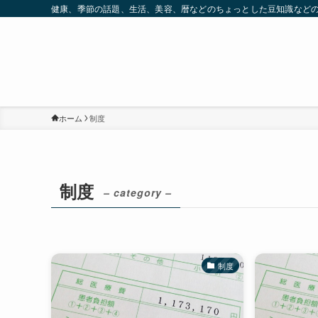
健康、季節の話題、生活、美容、暦などのちょっとした豆知識など
ホーム
制度
制度
– category –
制度