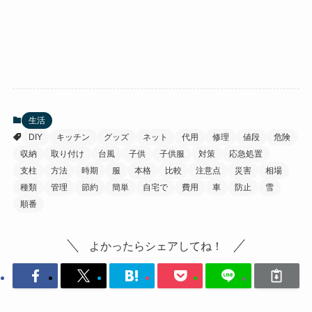
生活
DIY
キッチン
グッズ
ネット
代用
修理
値段
危険
収納
取り付け
台風
子供
子供服
対策
応急処置
支柱
方法
時期
服
本格
比較
注意点
災害
相場
種類
管理
節約
簡単
自宅で
費用
車
防止
雪
順番
よかったらシェアしてね！