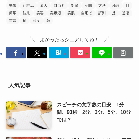
効果
化粧品
原因
口コミ
対策
意味
方法
洗顔
目
簡単
結果
美容
美容液
美肌
自宅で
評判
足
通販
重曹
鍋
頻度
顔
よかったらシェアしてね！
人気記事
スピーチの文字数の目安！1分
間、90秒、2分、3分、5分、10分
では？