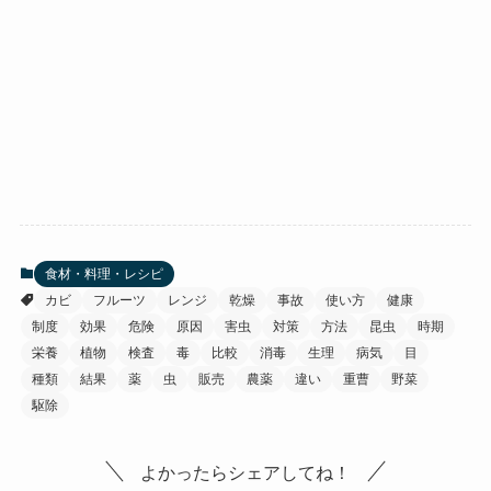
食材・料理・レシピ
カビ
フルーツ
レンジ
乾燥
事故
使い方
健康
制度
効果
危険
原因
害虫
対策
方法
昆虫
時期
栄養
植物
検査
毒
比較
消毒
生理
病気
目
種類
結果
薬
虫
販売
農薬
違い
重曹
野菜
駆除
よかったらシェアしてね！